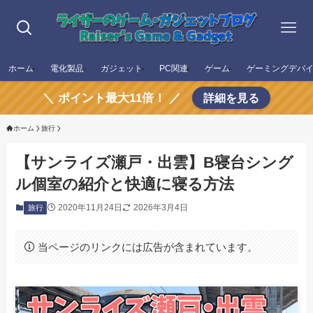
ホーム
電化製品
ガジェット
PC関連
ゲーム
ゲーミングデバ
＼ ポイント最大11倍！ ／
詳細を見る
ホーム
旅行
【サンライズ瀬戸・出雲】B寝台シング
ル個室の紹介と快適に寝る方法
2020年11月24日
2026年3月4日
旅行
当ページのリンクには広告が含まれています。