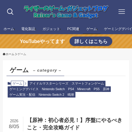
ホーム
電化製品
ガジェット
PC関連
ゲーム
ゲーミングデバ
YouTubeやってます
詳しくはこちら
ホーム
ゲーム
ゲーム
– category –
ゲーム
アイドルマスターシリーズ
スマートフォンゲーム
ゲーミングデバイス
Nintendo Switch
PS4
Minecraft
PS5
原神
ゲーム実況・配信
Nintendo Switch 2
鳴潮
【原神：初心者必見！】序盤にやるべき
2026
8/05
こと・完全攻略ガイド