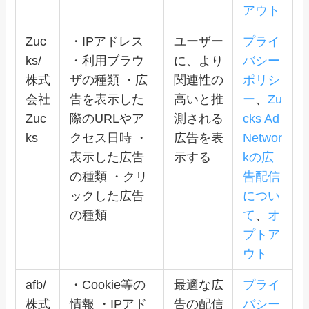
アウト
Zuc
・IPアドレス
ユーザー
プライ
ks/
・利用ブラウ
に、より
バシー
株式
ザの種類 ・広
関連性の
ポリシ
会社
告を表示した
高いと推
ー
、
Zu
Zuc
際のURLやア
測される
cks Ad
ks
クセス日時 ・
広告を表
Networ
表示した広告
示する
kの広
の種類 ・クリ
告配信
ックした広告
につい
の種類
て
、
オ
プトア
ウト
afb/
・Cookie等の
最適な広
プライ
株式
情報 ・IPアド
告の配信
バシー