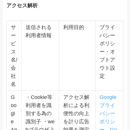
アクセス解析
サ
送信される
利用目的
プライ
ー
利用者情報
バシー
ビ
ポリシ
ス
ー・オ
名/
プトア
会
ウト設
社
定
名
G
・Cookie等
アクセス解
Google
oo
利用者を識
析による利
プライ
gl
別する為の
便性の向上
バシー
e
識別子 ・we
を計り広告
ポリシ
An
bブラウザ上
効果を測定
ー
、
Go