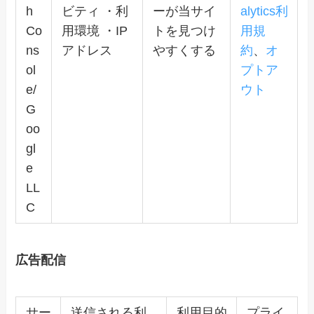
h
ビティ ・利
ーが当サイ
alytics利
Co
用環境 ・IP
トを見つけ
用規
ns
アドレス
やすくする
約
、
オ
ol
プトア
e/
ウト
G
oo
gl
e
LL
C
広告配信
サー
送信される利
利用目的
プライ