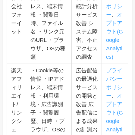
会社
レス、端末情
統計分析
ポリシ
フォ
報 ・閲覧日
サービス
ー
、
オ
ーイ
時、ファイル
改善 シ
プトア
ット
名 ・リンク元
ステム障
ウト(G
のURL ・ブラ
害、不正
oogle
ウザ、OSの種
アクセス
Analyti
類
の調査
cs)
楽天
・Cookie等の
広告配信
プライ
アフ
情報 ・IPアド
の最適化
バシー
ィリ
レス、端末情
サービス
ポリシ
エイ
報 ・利用環
の開発と
ー
、
オ
ト/
境・広告識別
改善 広
プトア
リン
子 ・閲覧履
告配信に
ウト(G
クシ
歴、日時 ・ブ
よる成果
oogle
ェ
ラウザ、OSの
の計測お
Analyti