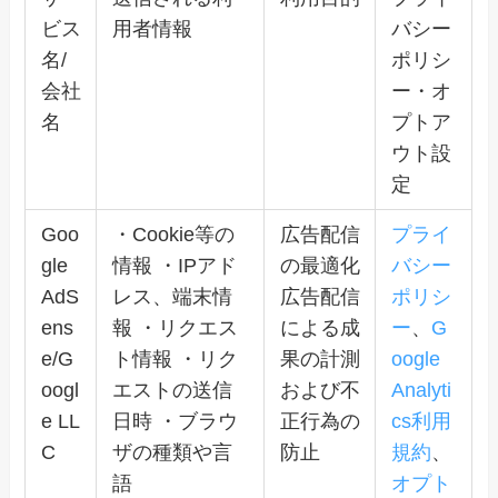
ビス
用者情報
バシー
名/
ポリシ
会社
ー・オ
名
プトア
ウト設
定
Goo
・Cookie等の
広告配信
プライ
gle
情報 ・IPアド
の最適化
バシー
AdS
レス、端末情
広告配信
ポリシ
ens
報 ・リクエス
による成
ー
、
G
e/G
ト情報 ・リク
果の計測
oogle
oogl
エストの送信
および不
Analyti
e LL
日時 ・ブラウ
正行為の
cs利用
C
ザの種類や言
防止
規約
、
語
オプト