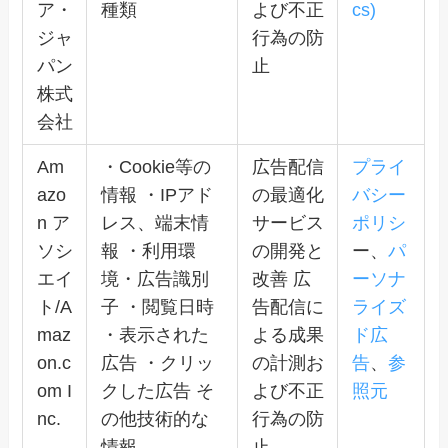
ア・
種類
よび不正
cs)
ジャ
行為の防
パン
止
株式
会社
Am
・Cookie等の
広告配信
プライ
azo
情報 ・IPアド
の最適化
バシー
n ア
レス、端末情
サービス
ポリシ
ソシ
報 ・利用環
の開発と
ー、
パ
エイ
境・広告識別
改善 広
ーソナ
ト/A
子 ・閲覧日時
告配信に
ライズ
maz
・表示された
よる成果
ド広
on.c
広告 ・クリッ
の計測お
告
、
参
om I
クした広告 そ
よび不正
照元
nc.
の他技術的な
行為の防
情報
止