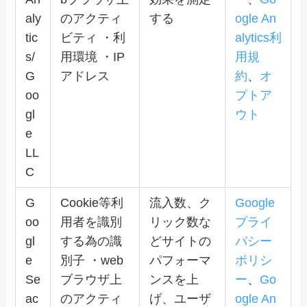
aly
のアクティ
する
ogle An
tic
ビティ ・利
alytics利
s/
用環境 ・IP
用規
G
アドレス
約
、
オ
oo
プトア
gl
ウト
e
LL
C
G
Cookie等利
流入数、ク
Google
oo
用者を識別
リック数な
プライ
gl
する為の識
どサイトの
バシー
e
別子 ・web
パフォーマ
ポリシ
Se
ブラウザ上
ンスを上
ー
、
Go
ac
のアクティ
げ、ユーザ
ogle An