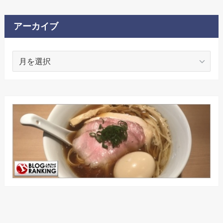
ゴ
リ
ー
アーカイブ
ア
ー
カ
イ
ブ