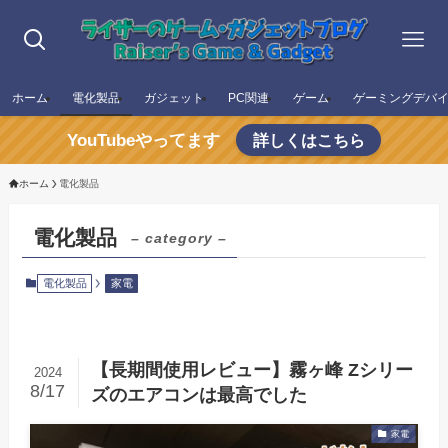
ホーム
電化製品
ガジェット
PC関連
ゲーム
ゲーミングデバ
YouTubeやってます
詳しくはこちら
ホーム
電化製品
電化製品
– category –
電化製品
家電
【長期間使用レビュー】霧ヶ峰 Zシリー
2024
8/17
ズのエアコンは最高でした
家電