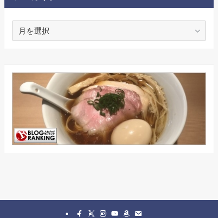
ア
ー
カ
イ
ブ