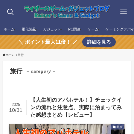
ホーム
電化製品
ガジェット
PC関連
ゲーム
ゲーミングデバ
＼ ポイント最大11倍！ ／
詳細を見る
ホーム
旅行
旅行
– category –
【人生初のアパホテル！】チェックイ
2025
ンの流れと注意点、実際に泊まってみ
10/31
た感想まとめ【レビュー】
旅行