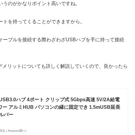
いうのがかなりポイント高いですね。
ポートを持ってくることができますから。
ケーブルを接続する際わざわざUSBハブを手に持って接続
デメリットについても詳しく解説していくので、良かったら
USB3.0ハブ 4ポート クリップ式 5Gbps高速 5V/2A給電
ー アルミHUB パソコンの縁に固定でき 1.5mUSB延長
シルバー
54時点 | Amazon調べ）