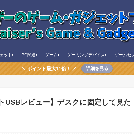
ェット
PC関連
ゲーム
ゲーミングデバイス
ゲームセ
詳細を見る
＼ ポイント最大11倍！ ／
ートUSBレビュー】デスクに固定して見た