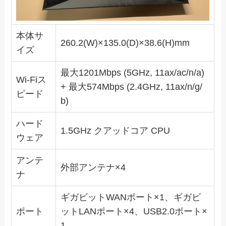
本体サ
260.2(W)×135.0(D)×38.6(H)mm
イズ
最大1201Mbps (5GHz, 11ax/ac/n/a)
Wi-Fiス
+ 最大574Mbps (2.4GHz, 11ax/n/g/
ピード
b)
ハード
1.5GHz クアッドコア CPU
ウェア
アンテ
外部アンテナ×4
ナ
ギガビットWANポート×1、ギガビ
ポート
ットLANポート×4、USB2.0ポート×
1