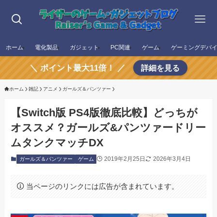
ホーム
電化製品
ガジェット
PC関連
ゲーム
ゲーミングデバ
＼ ポイント最大11倍！ ／
詳細を見る
ホーム
雑記
アニメ
ガールズ＆パンツァー
【Switch版 PS4版徹底比較】どっちが
オススメ？ガールズ&パンツァードリー
ムタンクマッチDX
2019年2月25日
2026年3月4日
ガールズ＆パンツァー
ゲーム
当ページのリンクには広告が含まれています。