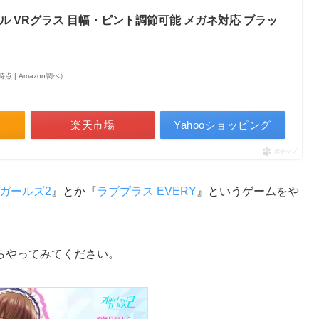
ル VRグラス 目幅・ピント調節可能 メガネ対応 ブラッ
55時点 | Amazon調べ）
楽天市場
Yahooショッピング
ポチップ
ガールズ2
』とか『
ラブプラス EVERY
』というゲームをや
らやってみてください。