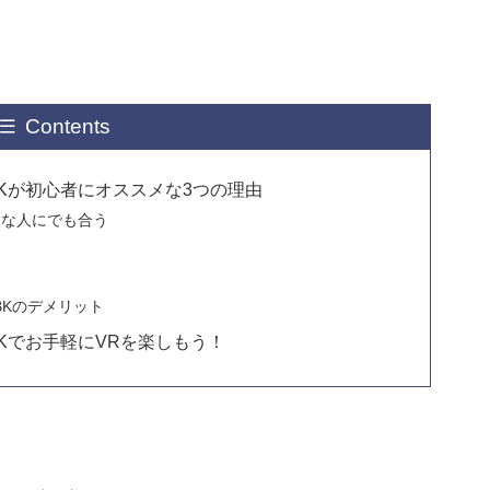
Contents
1BKが初心者にオススメな3つの理由
んな人にでも合う
1BKのデメリット
1BKでお手軽にVRを楽しもう！