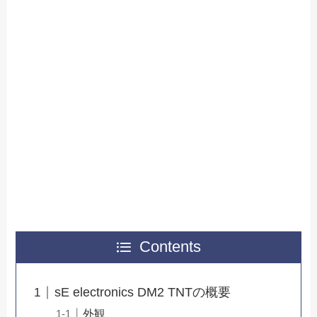
Contents
sE electronics DM2 TNTの概要
外観