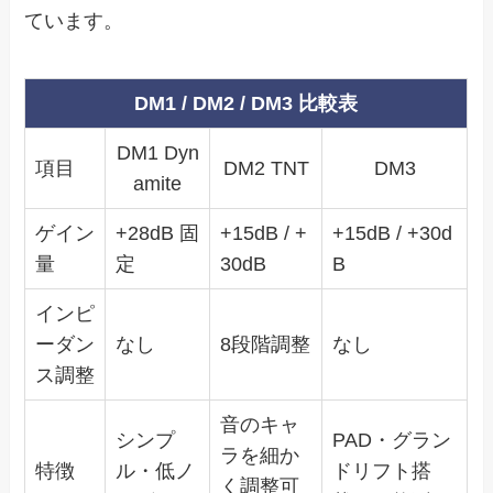
ています。
DM1 / DM2 / DM3 比較表
DM1 Dyn
項目
DM2 TNT
DM3
amite
ゲイン
+28dB 固
+15dB / +
+15dB / +30d
量
定
30dB
B
インピ
ーダン
なし
8段階調整
なし
ス調整
音のキャ
シンプ
PAD・グラン
ラを細か
特徴
ル・低ノ
ドリフト搭
く調整可