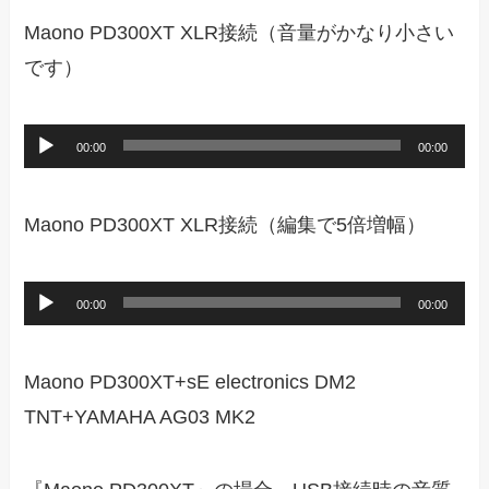
ー
プ
Maono PD300XT XLR接続（音量がかなり小さい
レ
です）
ー
ヤ
音
00:00
00:00
ー
声
プ
Maono PD300XT XLR接続（編集で5倍増幅）
レ
ー
音
00:00
00:00
ヤ
声
ー
プ
Maono PD300XT+sE electronics DM2
レ
TNT+YAMAHA AG03 MK2
ー
ヤ