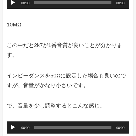
音
00:00
00:00
ヤ
声
ー
プ
10MΩ
レ
ー
この中だと2k7が1番音質が良いことが分かりま
ヤ
す。
ー
インピーダンスを50Ωに設定した場合も良いので
すが、音量がかなり小さいです。
で、音量を少し調整するとこんな感じ。
音
00:00
00:00
声