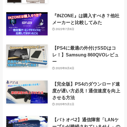
『INZONE』は購入すべき？他社
メーカーと比較してみた
2022年7月6日
【PS4に最適の外付けSSDはコ
レ！】Samsung 860QVOレビュ
ー
2020年9月4日
【完全版】PS4のダウンロード速
度が遅い方必見！通信速度を向上
させる方法
2020年5月1日
【バトオペ2】通信障害「LANケ
ーブルが接続されていません」の