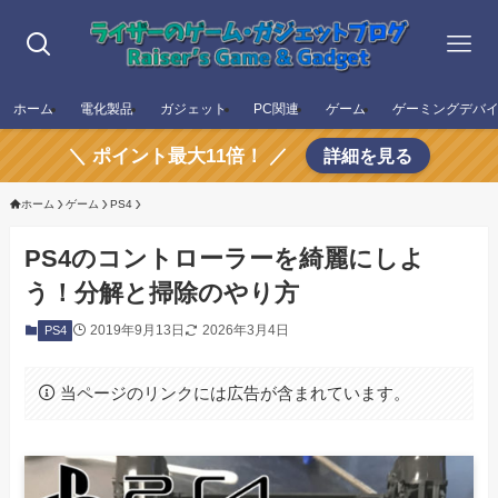
ホーム
電化製品
ガジェット
PC関連
ゲーム
ゲーミングデバ
＼ ポイント最大11倍！ ／
詳細を見る
ホーム
ゲーム
PS4
PS4のコントローラーを綺麗にしよ
う！分解と掃除のやり方
2019年9月13日
2026年3月4日
PS4
当ページのリンクには広告が含まれています。