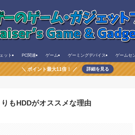
ェット
PC関連
ゲーム
ゲーミングデバイス
ゲームセ
詳細を見る
＼ ポイント最大11倍！ ／
よりもHDDがオススメな理由
。