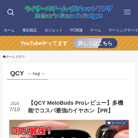
ホーム
電化製品
ガジェット
PC関連
ゲーム
ゲーミングデバ
YouTubeやってます
詳しくはこちら
ホーム
QCY
QCY
– tag –
【QCY MeloBuds Proレビュー】多機
2024
7/10
能でコスパ最強のイヤホン【PR】
オーディオ