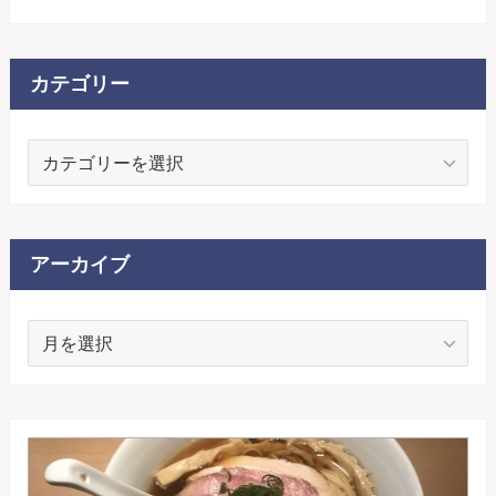
カテゴリー
カ
テ
ゴ
リ
ー
アーカイブ
ア
ー
カ
イ
ブ