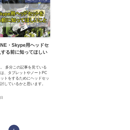
INE・Skype用ヘッドセ
入する前に知ってほしい
。 多分この記事を見ている
は、タブレットやノートPC
ャットをするためにヘッドセッ
検討しているかと思います。
0日