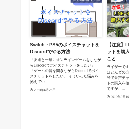
Switch・PS5のボイスチャットを
【注意】L
Discordでやる方法
ットを購
こと
「友達と一緒にオンラインゲームをしなが
らDiscordでボイスチャットをしたい」
ライザーです
「ゲームの音を聞きながらDiscordでボイ
ほとんどの方
スチャットをしたい」 そういった悩みを
等で音声チ
抱えてい...
トの購入を
ですが、...
2024年6月23日
2019年9月1