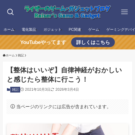
ホーム
電化製品
ガジェット
PC関連
ゲーム
ゲーミングデバ
YouTubeやってます
詳しくはこちら
ホーム
雑記
【整体はいいぞ】自律神経がおかしい
と感じたら整体に行こう！
2021年10月3日
2026年3月4日
雑記
当ページのリンクには広告が含まれています。