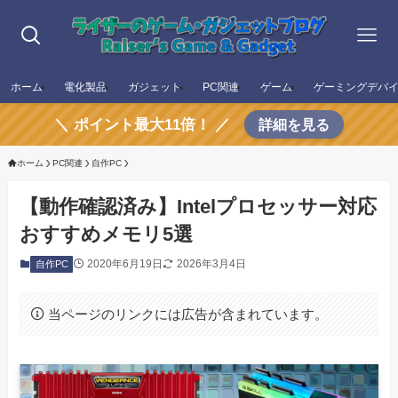
ホーム
電化製品
ガジェット
PC関連
ゲーム
ゲーミングデバ
＼ ポイント最大11倍！ ／
詳細を見る
ホーム
PC関連
自作PC
【動作確認済み】Intelプロセッサー対応
おすすめメモリ5選
2020年6月19日
2026年3月4日
自作PC
当ページのリンクには広告が含まれています。