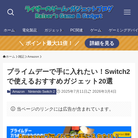
ホーム
電化製品
ガジェット
PC関連
ゲーム
ゲーミングデバ
＼ ポイント最大11倍！ ／
詳細を見る
ホーム
雑記
Amazon
プライムデーで手に入れたい！Switch2
で使えるおすすめガジェット20選
2025年7月11日
2026年3月4日
Amazon
Nintendo Switch 2
当ページのリンクには広告が含まれています。