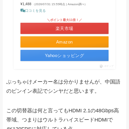
¥1,488
（2026/07/31 15:55時点 | Amazon調べ）
口コミを見る
＼ポイント最大11倍！／
楽天市場
Amazon
Yahooショッピング
ポチップ
ぶっちゃけメーカー名は分かりませんが、中国語
のピンイン表記でシンヤだと思います。
この切替器は何と言っても
HDMI 2.1
の
48Gbps
高
帯域、つまりはウルトラハイスピード
HDMI
で
4K120FPS
に対応している点。