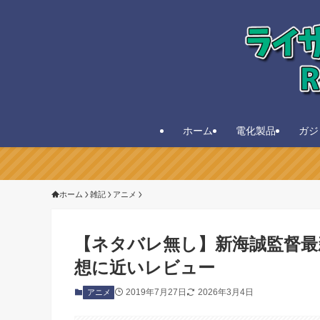
ホーム
電化製品
ガジ
ホーム
雑記
アニメ
【ネタバレ無し】新海誠監督最
想に近いレビュー
2019年7月27日
2026年3月4日
アニメ