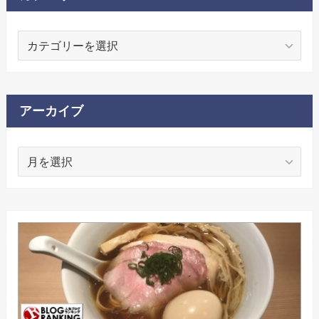
カ
テ
ゴ
リ
ー
アーカイブ
ア
ー
カ
イ
ブ