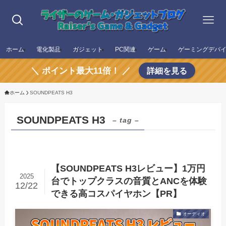
ホーム
電化製品
ガジェット
PC関連
ゲーム
ゲーミングデバ
＼ ポイント最大11倍！ ／
詳細を見る
ホーム
SOUNDPEATS H3
SOUNDPEATS H3
– tag –
【SOUNDPEATS H3レビュー】1万円
2025
台でトップクラスの音質とANCを体験
12/22
できる高コスパイヤホン【PR】
オーディオ