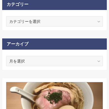
カテゴリー
カ
テ
ゴ
リ
ー
アーカイブ
ア
ー
カ
イ
ブ