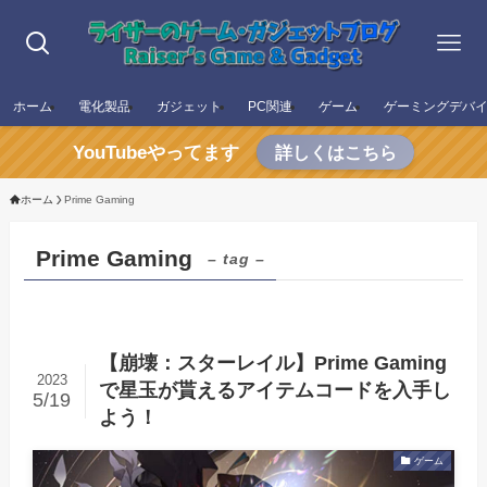
ホーム
電化製品
ガジェット
PC関連
ゲーム
ゲーミングデバ
YouTubeやってます
詳しくはこちら
ホーム
Prime Gaming
Prime Gaming
– tag –
【崩壊：スターレイル】Prime Gaming
2023
で星玉が貰えるアイテムコードを入手し
5/19
よう！
ゲーム