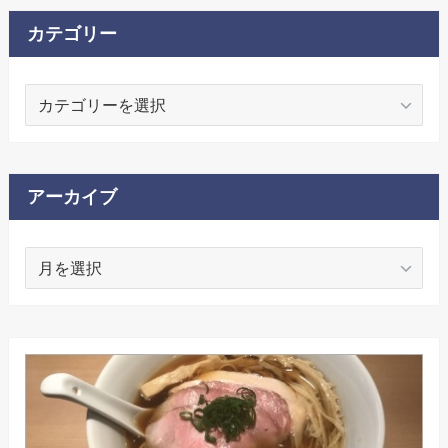
カテゴリー
カ
テ
ゴ
リ
ー
アーカイブ
ア
ー
カ
イ
ブ