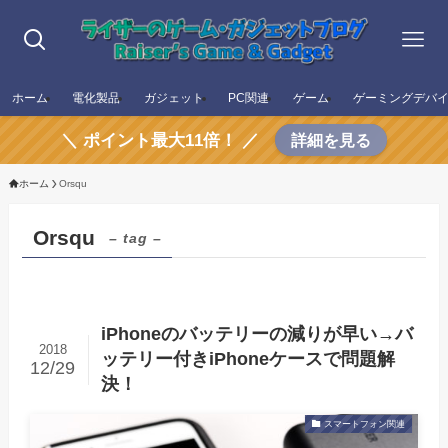
ホーム
電化製品
ガジェット
PC関連
ゲーム
ゲーミングデバ
＼ ポイント最大11倍！ ／
詳細を見る
ホーム
Orsqu
Orsqu
– tag –
iPhoneのバッテリーの減りが早い→バ
2018
ッテリー付きiPhoneケースで問題解
12/29
決！
スマートフォン関連