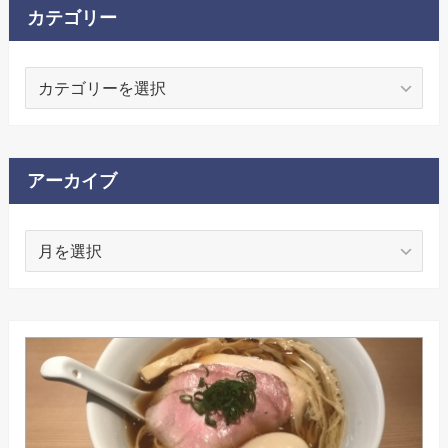
カテゴリー
カ
テ
ゴ
リ
ー
アーカイブ
ア
ー
カ
イ
ブ