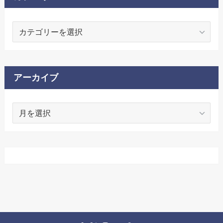
カ
テ
ゴ
リ
ー
アーカイブ
ア
ー
カ
イ
ブ