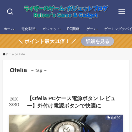
ホーム
電化製品
ガジェット
PC関連
ゲーム
ゲーミングデバ
＼ ポイント最大11倍！ ／
詳細を見る
ホーム
Ofelia
Ofelia
– tag –
【Ofelia PCケース電源ボタン レビュ
2020
3/30
ー】外付け電源ボタンで快適に
自作PC