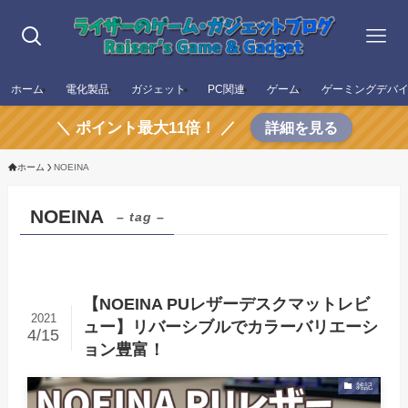
ホーム
電化製品
ガジェット
PC関連
ゲーム
ゲーミングデバ
＼ ポイント最大11倍！ ／
詳細を見る
ホーム
NOEINA
NOEINA
– tag –
【NOEINA PUレザーデスクマットレビ
2021
ュー】リバーシブルでカラーバリエーシ
4/15
ョン豊富！
雑記