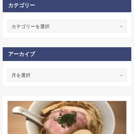
カテゴリー
カ
テ
ゴ
リ
ー
アーカイブ
ア
ー
カ
イ
ブ