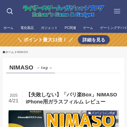
ホーム
電化製品
ガジェット
PC関連
ゲーム
ゲーミングデバ
＼ ポイント最大11倍！ ／
詳細を見る
ホーム
NIMASO
NIMASO
– tag –
【失敗しない】「バリ楽Box」NIMASO
2025
4/21
iPhone用ガラスフィルム レビュー
スマートフォン関連