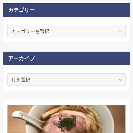
カテゴリー
カ
テ
ゴ
リ
ー
アーカイブ
ア
ー
カ
イ
ブ