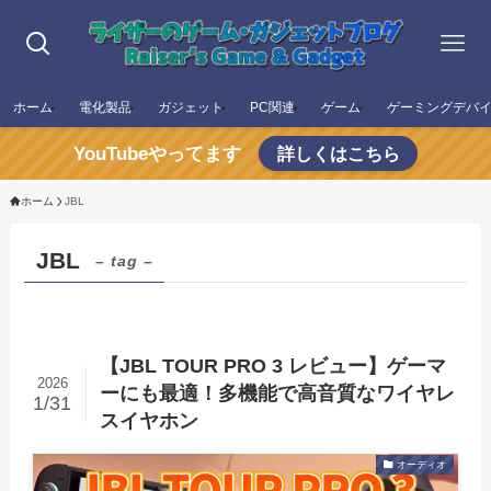
ホーム
電化製品
ガジェット
PC関連
ゲーム
ゲーミングデバ
YouTubeやってます
詳しくはこちら
ホーム
JBL
JBL
– tag –
【JBL TOUR PRO 3 レビュー】ゲーマ
2026
ーにも最適！多機能で高音質なワイヤレ
1/31
スイヤホン
オーディオ