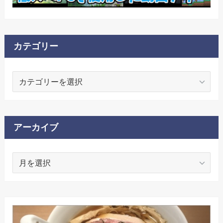
カテゴリー
カ
テ
ゴ
リ
ー
アーカイブ
ア
ー
カ
イ
ブ