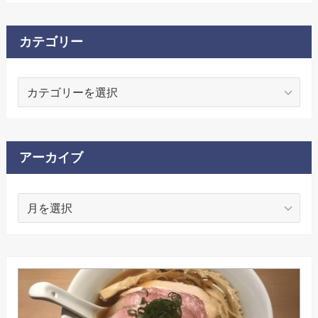
カテゴリー
カ
テ
ゴ
リ
ー
アーカイブ
ア
ー
カ
イ
ブ