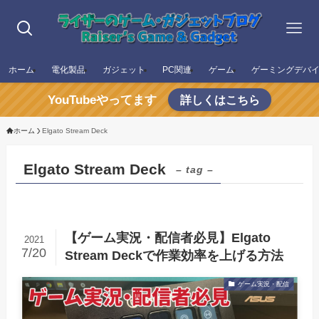
ホーム
電化製品
ガジェット
PC関連
ゲーム
ゲーミングデバ
YouTubeやってます
詳しくはこちら
ホーム
Elgato Stream Deck
Elgato Stream Deck
– tag –
【ゲーム実況・配信者必見】Elgato
2021
7/20
Stream Deckで作業効率を上げる方法
ゲーム実況・配信