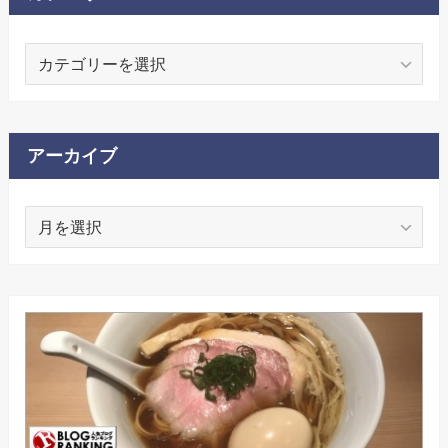
カ
テ
ゴ
リ
ー
アーカイブ
ア
ー
カ
イ
ブ