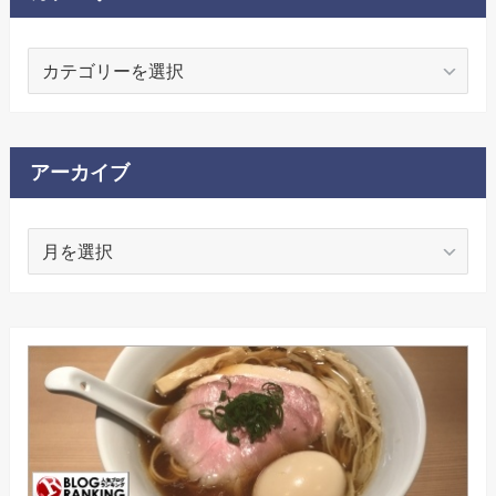
カ
テ
ゴ
リ
ー
アーカイブ
ア
ー
カ
イ
ブ