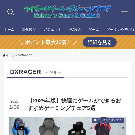
ホーム
電化製品
ガジェット
PC関連
ゲーム
ゲーミングデバ
＼ ポイント最大11倍！ ／
詳細を見る
ホーム
DXRACER
DXRACER
– tag –
【2025年版】快適にゲームができるお
2025
1/09
すすめゲーミングチェア5選
ゲーミングデバイス