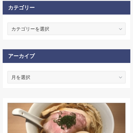
カテゴリー
カ
テ
ゴ
リ
ー
アーカイブ
ア
ー
カ
イ
ブ