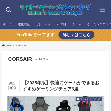
ホーム
電化製品
ガジェット
PC関連
ゲーム
ゲーミングデバ
YouTubeやってます
詳しくはこちら
ホーム
CORSAIR
CORSAIR
– tag –
【2025年版】快適にゲームができるお
2025
1/09
すすめゲーミングチェア5選
ゲーミングデバイス