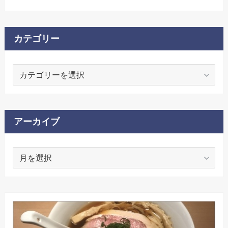
カテゴリー
カ
テ
ゴ
リ
ー
アーカイブ
ア
ー
カ
イ
ブ