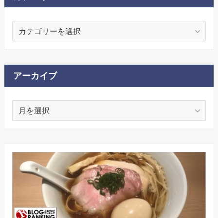
カ
テ
ゴ
リ
ー
アーカイブ
ア
ー
カ
イ
ブ