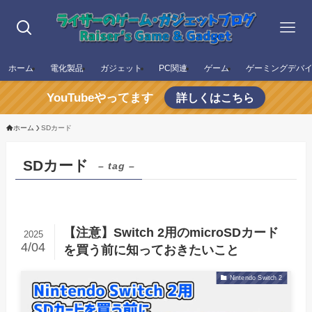
ホーム
電化製品
ガジェット
PC関連
ゲーム
ゲーミングデバ
YouTubeやってます
詳しくはこちら
ホーム
SDカード
SDカード
– tag –
【注意】Switch 2用のmicroSDカード
2025
4/04
を買う前に知っておきたいこと
Nintendo Switch 2