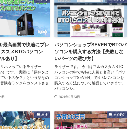
を最高画質で快適にプレ
パソコンショップSEVENでBTOパ
ススメBTOパソコン
ソコンを購入する方法【失敗しな
デルあり】
いパーツの選び方】
ツリハマっているライザー
ライザーです。 今回はフルカスタムBTO
r_san）です。 実際に「原神をど
パソコンの中でも特に人気と名高い『パソ
っているのか？」という話なの
コンショップSEVEN』でBTOパソコンを
応冒険者ランクをカンストさせ
購入する方法について解説していきます。
パソコンシ...
14日
2021年9月23日
原神
自作PC