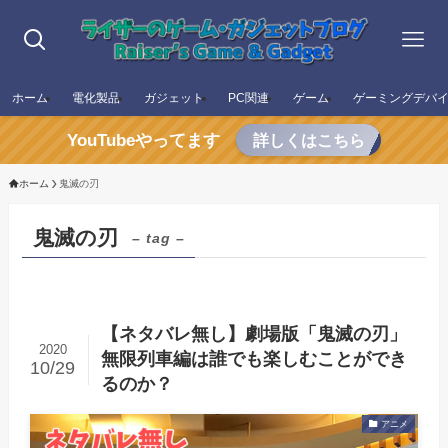
ホーム
電化製品
ガジェット
PC関連
ゲーム
ゲーミングデバ
YouTubeやってます
詳しくはこちら
ホーム
鬼滅の刃
鬼滅の刃
– tag –
【ネタバレ無し】劇場版「鬼滅の刃」
2020
無限列車編は誰でも楽しむことができ
10/29
るのか？
アニメ