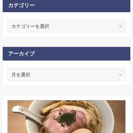
カテゴリー
カ
テ
ゴ
リ
ー
アーカイブ
ア
ー
カ
イ
ブ