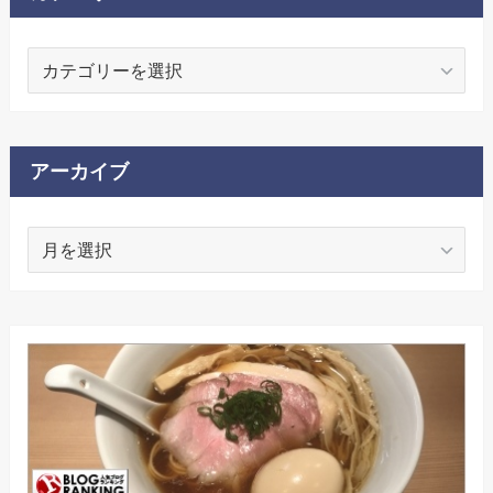
カ
テ
ゴ
リ
ー
アーカイブ
ア
ー
カ
イ
ブ