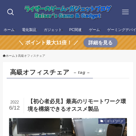
ホーム
電化製品
ガジェット
PC関連
ゲーム
ゲーミングデバ
＼ ポイント最大11倍！ ／
詳細を見る
ホーム
高級オフィスチェア
高級オフィスチェア
– tag –
【初心者必見】最高のリモートワーク環
2022
6/12
境を構築できるオススメ製品
リモートワーク