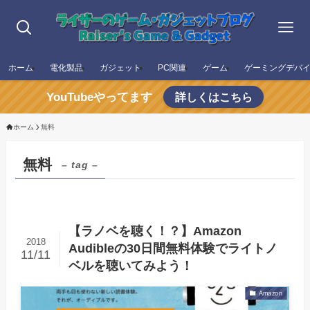
ホーム
電化製品
ガジェット
PC関連
ゲーム
ゲーミングデバ
YouTubeやってます
詳しくはこちら
ホーム
無料
無料
– tag –
【ラノベを聴く！？】Amazon
2018
Audibleの30日間無料体験でライトノ
11/11
ベルを聴いてみよう！
Amazon