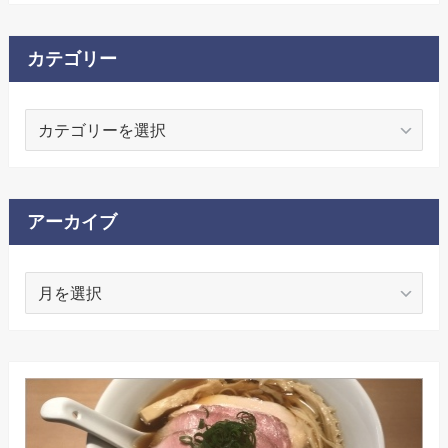
カテゴリー
カ
テ
ゴ
リ
ー
アーカイブ
ア
ー
カ
イ
ブ