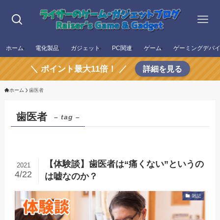
ホーム
電化製品
ガジェット
PC関連
ゲーム
ゲーミングデバ
＼ ポイント最大11倍！ ／
詳細を見る
ホーム
歯医者
歯医者
– tag –
【体験談】歯医者は“痛くない”というの
2021
4/22
は嘘なのか？
雑記