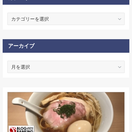
カ
テ
ゴ
リ
ー
アーカイブ
ア
ー
カ
イ
ブ