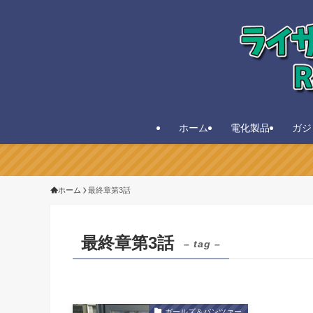
ホーム
電化製品
ガジ
ホーム
最終章第3話
最終章第3話
– tag –
ガールズ＆パンツァー