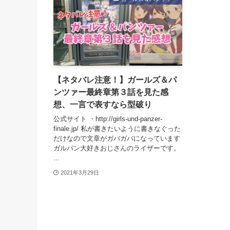
【ネタバレ注意！】ガールズ＆パ
ンツァー最終章第３話を見た感
想、一言で表すなら型破り
公式サイト ・http://girls-und-panzer-
finale.jp/ 私が書きたいように書きなぐった
だけなので文章がガバガバになっています
ガルパン大好きおじさんのライザーです。
...
2021年3月29日