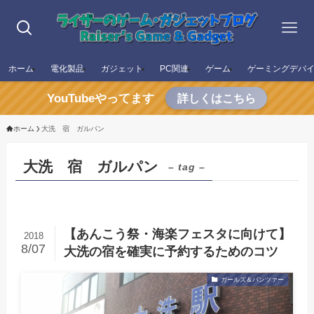
ホーム
電化製品
ガジェット
PC関連
ゲーム
ゲーミングデバ
YouTubeやってます
詳しくはこちら
ホーム
大洗 宿 ガルパン
大洗 宿 ガルパン
– tag –
【あんこう祭・海楽フェスタに向けて】
2018
8/07
大洗の宿を確実に予約するためのコツ
ガールズ＆パンツァー