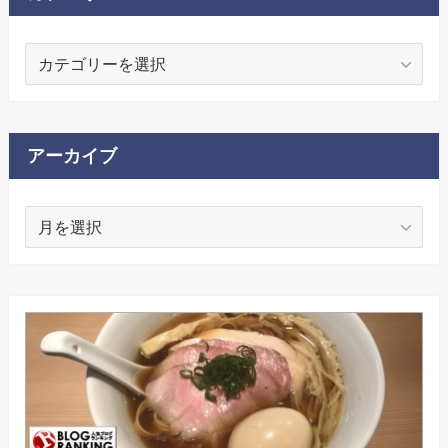
カ
テ
ゴ
リ
ー
アーカイブ
ア
ー
カ
イ
ブ