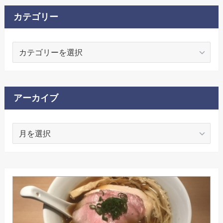
カテゴリー
カ
テ
ゴ
リ
ー
アーカイブ
ア
ー
カ
イ
ブ