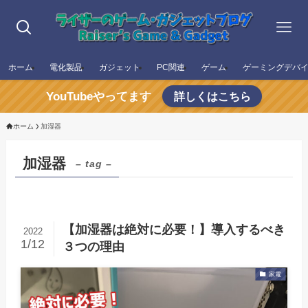
ホーム
電化製品
ガジェット
PC関連
ゲーム
ゲーミングデバ
YouTubeやってます
詳しくはこちら
ホーム
加湿器
加湿器
– tag –
【加湿器は絶対に必要！】導入するべき
2022
1/12
３つの理由
家電