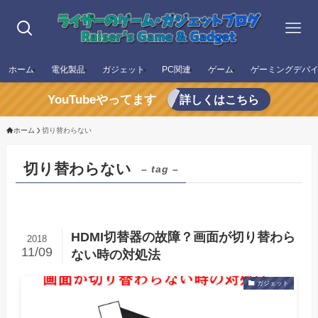
ホーム
電化製品
ガジェット
PC関連
ゲーム
ゲーミングデバ
YouTubeやってます
詳しくはこちら
ホーム
切り替わらない
切り替わらない
– tag –
HDMI切替器の故障？画面が切り替わら
2018
11/09
ない時の対処法
ガジェット