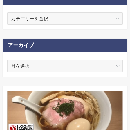
カ
テ
ゴ
リ
ー
アーカイブ
ア
ー
カ
イ
ブ