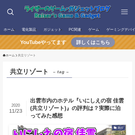
ホーム
電化製品
ガジェット
PC関連
ゲーム
ゲーミングデバ
YouTubeやってます
詳しくはこちら
ホーム
共立リゾート
共立リゾート
– tag –
出雲市内のホテル『いにしえの宿 佳雲
2020
(共立リゾート)』の評判は？実際に泊
11/23
ってみた感想
旅行