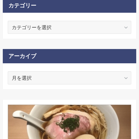
カテゴリー
カ
テ
ゴ
リ
ー
アーカイブ
ア
ー
カ
イ
ブ