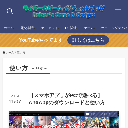
ホーム
電化製品
ガジェット
PC関連
ゲーム
ゲーミングデバ
YouTubeやってます
詳しくはこちら
ホーム
使い方
使い方
– tag –
【スマホアプリがPCで遊べる】
2019
11/07
AndAppのダウンロードと使い方
スマートフォンゲーム