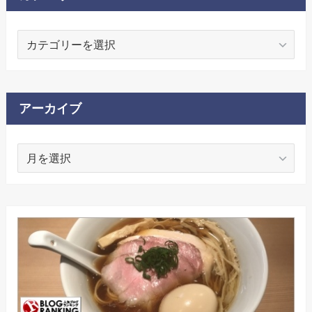
カ
テ
ゴ
リ
ー
アーカイブ
ア
ー
カ
イ
ブ