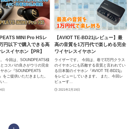
EATS MINI Pro HSレ
【AVIOT TE-BD21jレビュー】最
1万円以下で購入できる高
高の音質を1万円代で楽しめる完全
レスイヤホン【PR】
ワイヤレスイヤホン
 今回は、SOUNDPEATS様
ライザーです。 今回は、巷で3万円クラス
音とコスパの良さがウリの完全
のイヤホンにも匹敵する音質と言われてい
ホン『SOUNDPEATS
る日本製のイヤホン『AVIOT TE-BD21j』
o HS』をご提供いただきました。
をレビューしていきます。 また、今回レ
...
ビューす...
14日
2021年2月19日