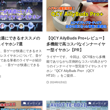
快適にできるオススメの
【QCY AilyBuds Pro+レビュー】
イヤホン7選
多機能で高コスパなインナーイヤ
ー型イヤホン【PR】
は、音ゲーが快適にできるオス
ヤレスイヤホンについて、音ゲ
ライザーです。 今回は、QCY様から多機
ーである筆者のライザーが紹介
能でありながら圧倒的なコスパの高さがウ
。 ・音ゲーが快適にできる
リのインナーイヤー型完全ワイヤレスイヤ
ホン『QCY AilyBuds Pro+（QCY
HT10）』をご提供...
日
2024年6月6日
オーディオ
オーディオ