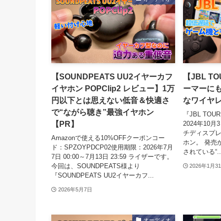
【SOUNDPEATS UU2イヤーカフ
【JBL T
イヤホン POPClip2 レビュー】1万
ーマーに
円以下とは思えない低音＆快適さ
なワイヤ
で“ながら聴き”最強イヤホン
『JBL TO
【PR】
2024年1
チディスプ
Amazonで使える10%OFFクーポンコー
ホン。 発売
ド：SPZOYPDCP02使用期限：2026年7月
されている“..
7日 00:00～7月13日 23:59 ライザーです。
今回は、SOUNDPEATS様より
2026年1月3
『SOUNDPEATS UU2イヤーカフ...
2026年5月7日
オーディオ