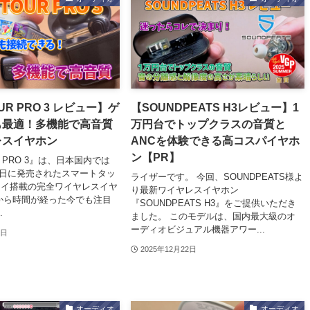
OUR PRO 3 レビュー】ゲ
【SOUNDPEATS H3レビュー】1
も最適！多機能で高音質
万円台でトップクラスの音質と
レスイヤホン
ANCを体験できる高コスパイヤホ
ン【PR】
UR PRO 3』は、日本国内では
0月3日に発売されたスマートタッ
ライザーです。 今回、SOUNDPEATS様よ
レイ搭載の完全ワイヤレスイヤ
り最新ワイヤレスイヤホン
から時間が経った今でも注目
『SOUNDPEATS H3』をご提供いただき
.
ました。 このモデルは、国内最大級のオ
ーディオビジュアル機器アワー...
1日
2025年12月22日
オーディオ
オーディオ