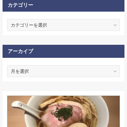
カテゴリー
カ
テ
ゴ
リ
ー
アーカイブ
ア
ー
カ
イ
ブ