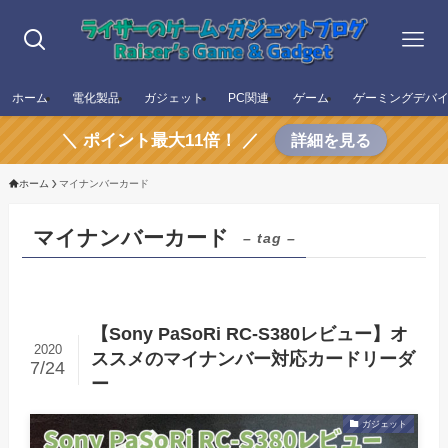
ホーム
電化製品
ガジェット
PC関連
ゲーム
ゲーミングデバ
＼ ポイント最大11倍！ ／
詳細を見る
ホーム
マイナンバーカード
マイナンバーカード
– tag –
【Sony PaSoRi RC-S380レビュー】オ
2020
ススメのマイナンバー対応カードリーダ
7/24
ー
ガジェット