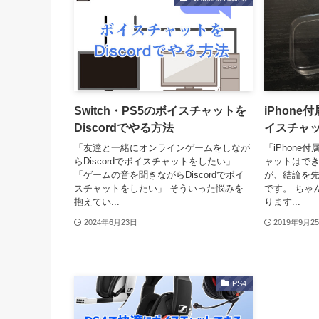
Switch・PS5のボイスチャットを
iPhon
Discordでやる方法
イスチャ
「友達と一緒にオンラインゲームをしなが
「iPhone
らDiscordでボイスチャットをしたい」
ャットはで
「ゲームの音を聞きながらDiscordでボイ
が、結論を
スチャットをしたい」 そういった悩みを
です。 ちゃ
抱えてい...
ります...
2024年6月23日
2019年9月2
PS4