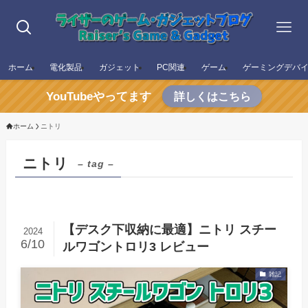
ホーム
電化製品
ガジェット
PC関連
ゲーム
ゲーミングデバ
YouTubeやってます
詳しくはこちら
ホーム
ニトリ
ニトリ
– tag –
【デスク下収納に最適】ニトリ スチー
2024
6/10
ルワゴントロリ3 レビュー
雑記