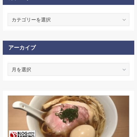
カ
テ
ゴ
リ
ー
アーカイブ
ア
ー
カ
イ
ブ