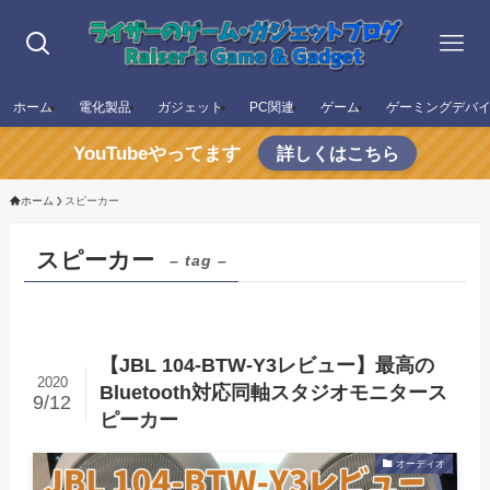
ホーム
電化製品
ガジェット
PC関連
ゲーム
ゲーミングデバ
YouTubeやってます
詳しくはこちら
ホーム
スピーカー
スピーカー
– tag –
【JBL 104-BTW-Y3レビュー】最高の
2020
Bluetooth対応同軸スタジオモニタース
9/12
ピーカー
オーディオ