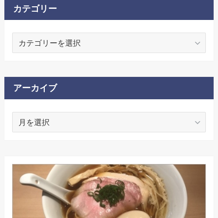
カテゴリー
カ
テ
ゴ
リ
ー
アーカイブ
ア
ー
カ
イ
ブ