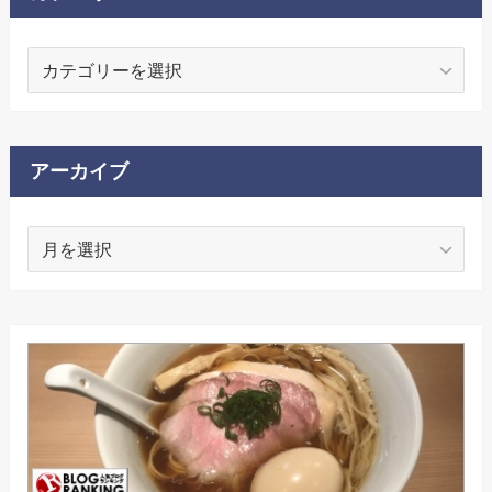
カ
テ
ゴ
リ
ー
アーカイブ
ア
ー
カ
イ
ブ