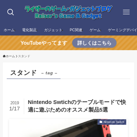
ホーム
電化製品
ガジェット
PC関連
ゲーム
ゲーミングデバ
YouTubeやってます
詳しくはこちら
ホーム
スタンド
スタンド
– tag –
Nintendo Swtichのテーブルモードで快
2019
1/17
適に遊ぶためのオススメ製品5選
Nintendo Switch