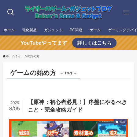
ホーム
電化製品
ガジェット
PC関連
ゲーム
ゲーミングデバ
YouTubeやってます
詳しくはこちら
ホーム
ゲームの始め方
ゲームの始め方
– tag –
【原神：初心者必見！】序盤にやるべき
2026
8/05
こと・完全攻略ガイド
原神