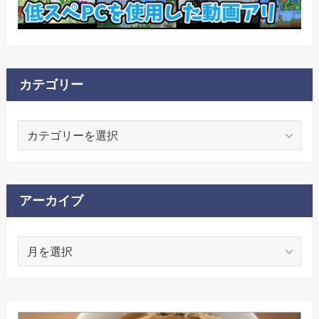
カテゴリー
カ
テ
ゴ
リ
ー
アーカイブ
ア
ー
カ
イ
ブ